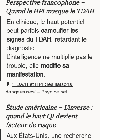
Perspective francophone – 
Quand le HPI masque le TDAH
En clinique, le haut potentiel 
peut parfois 
camoufler les 
signes du TDAH
, retardant le 
diagnostic.
L’intelligence ne multiplie pas le 
trouble, elle 
modifie sa 
manifestation
.
📎 
“TDA/H et HPI : les liaisons 
dangereuses” – 
Psynice.net
Étude américaine – L’inverse : 
quand le haut QI devient 
facteur de risque
Aux États-Unis, une recherche 