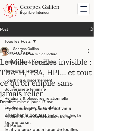
Georges Gallien
Équilibre Intérieur
Post
Tous les Posts
Georges Gallien
Tous les Posts
2 nov. 2025
4 min de lecture
Le Mille-feuilles invisible :
Inclassables & neuroatypies
TDA-H, TSA, HPI… et tout
Parcours & regard
Coaching & discernement
ce qu’on empile sans
Souveraineté féminine
jamais relier
Relations & blessures relationnelle
Dernière mise à jour :
17 avr.
Émotions, fatigue & régulation
Il y a ceux qui passent leur vie à 
chercher le bon test
, le bon chiffre, la 
Reconstruction après relation d’emp
bonne case.
28 Portes
Et il y a ceux qui, à force de fouiller, 