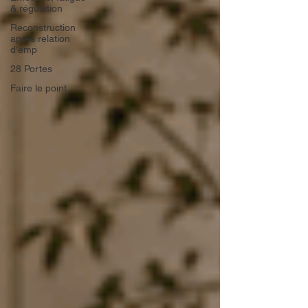
& régulation
Reconstruction
après relation
d’emp
28 Portes
Faire le point