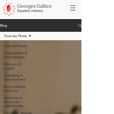
Georges Gallien
Équilibre Intérieur
Blog
Tous les Posts
Tous les Posts
Inclassables &
neuroatypies
Parcours &
regard
Coaching &
discernement
Souveraineté
féminine
Relations &
blessures
relationnelle
Émotions, fatigue