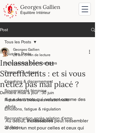
Georges Gallien
Équilibre Intérieur
Post
Tous les Posts
Georges Gallien
Tous les Posts
28 avr.
5 min de lecture
Inclassables ou
Inclassables & neuroatypies
Surefficients : et si vous
Parcours & regard
Coaching & discernement
n’étiez pas mal placé ?
Souveraineté féminine
Dernière mise à jour :
30 juin
Il y a des mots qui arrivent comme des 
Relations & blessures relationnelle
abris.
Émotions, fatigue & régulation
Reconstruction après relation d’emp
Au début, 
Inclassables
 peut ressembler 
28 Portes
à cela : un mot pour celles et ceux qui 