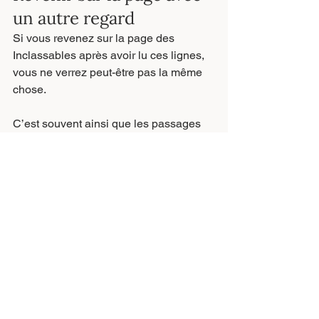
un autre regard
Si vous revenez sur la page des 
Inclassables après avoir lu ces lignes, 
vous ne verrez peut-être pas la même 
chose.
C’est souvent ainsi que les passages 
commencent.
Pas par un grand bruit.
Pas par une preuve spectaculaire.
Pas par une injonction à agir.
Mais par un léger déplacement intérieur.
Un bouclier.
Un portrait.
Une clé.