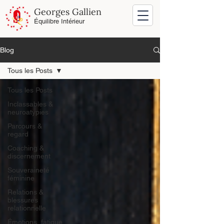
Georges Gallien
Équilibre Intérieur
Blog
Tous les Posts
Tous les Posts
Inclassables &
neuroatypies
Parcours &
regard
Coaching &
discernement
Souveraineté
féminine
Relations &
blessures
relationnelle
Émotions, fatigue