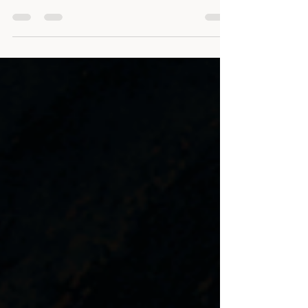
en décalage ? Et si la vraie question n’était pas de
devenir moins, mais de trouver le bon cadre ?