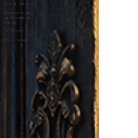
& régulation
Reconstruction
après relation
d’emp
28 Portes
Faire le point