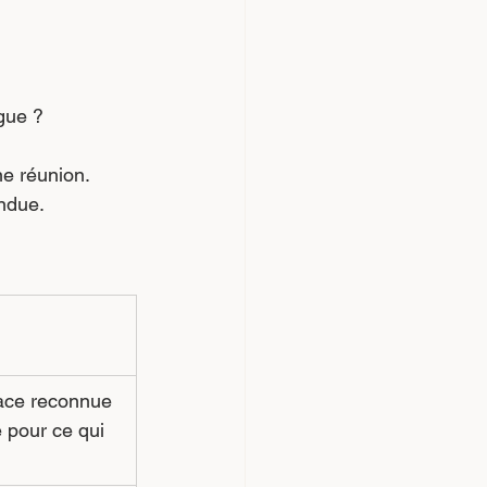
ngue ?
ne réunion. 
endue.
lace reconnue 
e pour ce qui 