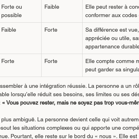
Forte ou 
Faible
Elle peut rester à con
possible
conformer aux codes
Faible
Forte
Sa différence est vue,
appréciée ou utile, s
appartenance durable
Forte
Forte
Elle compte comme m
peut garder sa singula
essembler à une intégration réussie. La personne a un rô
able lorsqu’elle réduit ses besoins, ses limites ou ses dé
 
« Vous pouvez rester, mais ne soyez pas trop vous-mê
t plus ambiguë. La personne devient celle qui voit autrem
ésout les situations complexes ou qui apporte une compé
nue. Pourtant, elle reste sur le bord du « nous ». Elle est