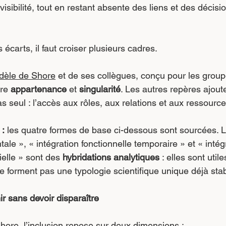
isibilité, tout en restant absente des liens et des décisio
carts, il faut croiser plusieurs cadres.
dèle de Shore
 et de ses collègues, conçu pour les groupes
re 
appartenance
 et 
singularité
. Les autres repères ajout
 seul : l’accès aux rôles, aux relations et aux ressource
 :
 les quatre formes de base ci-dessous sont sourcées. 
tale », « intégration fonctionnelle temporaire » et « intég
ielle » sont des 
hybridations analytiques
 : elles sont util
e forment pas une typologie scientifique unique déjà stab
ir sans devoir disparaître
ore, l’inclusion repose sur deux dimensions :