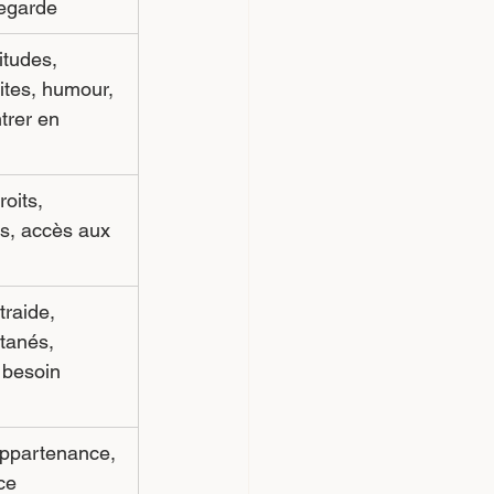
regarde
tudes, 
ites, humour, 
trer en 
roits, 
és, accès aux 
traide, 
tanés, 
 besoin 
ppartenance, 
ce 