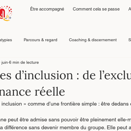
Être accompagné
Comment cela se passe
A
atypies
Parcours & regard
Coaching & discernement
S
 juin
6 min de lecture
Émotions, fatigue & régulation
Reconstruction après relatio
s d’inclusion : de l’excl
enance réelle
 inclusion » comme d’une frontière simple : être dedans
ne peut être admise sans pouvoir être pleinement elle-m
a différence sans devenir membre du groupe. Elle peut av