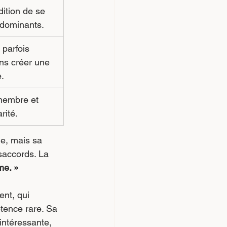
dition de se 
 dominants.
 parfois 
ans créer une 
.
embre et 
rité.
le, mais sa 
saccords. La 
me. »
ent, qui 
tence rare. Sa 
 intéressante, 