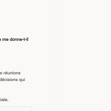
 me donne-t-il 
s réunions 
décisions qui 
iale.