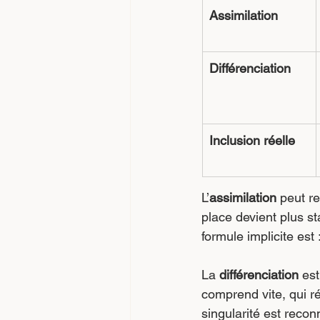
Assimilation
Différenciation
Inclusion réelle
L’
assimilation
 peut r
place devient plus st
formule implicite est :
La 
différenciation
 es
comprend vite, qui r
singularité est recon