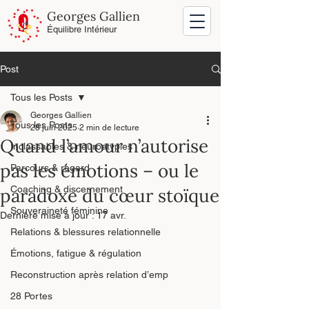
Georges Gallien
Équilibre Intérieur
Post
Tous les Posts
Georges Gallien
Tous les Posts
28 juin 2025
2 min de lecture
Quand l’amour n’autorise
Inclassables & neuroatypies
pas les émotions – ou le
Parcours & regard
Coaching & discernement
paradoxe du cœur stoïque
Souveraineté féminine
Dernière mise à jour :
17 avr.
Relations & blessures relationnelle
Émotions, fatigue & régulation
Reconstruction après relation d’emp
28 Portes