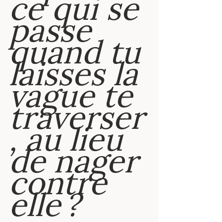
ce qui se 
passe 
quand tu 
laisses la 
vague te 
traverser
, au lieu 
de nager 
contre 
elle ?