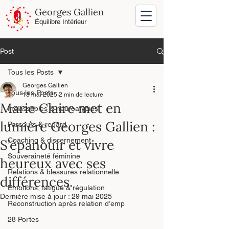
Georges Gallien
Équilibre Intérieur
Post
Tous les Posts
Georges Gallien
Tous les Posts
13 mai 2025
2 min de lecture
Marie Claire met en
Inclassables & neuroatypies
lumière Georges Gallien :
Parcours & regard
Coaching & discernement
S’épanouir et vivre
Souveraineté féminine
heureux avec ses
Relations & blessures relationnelle
différences.
Émotions, fatigue & régulation
Dernière mise à jour :
29 mai 2025
Reconstruction après relation d’emp
28 Portes