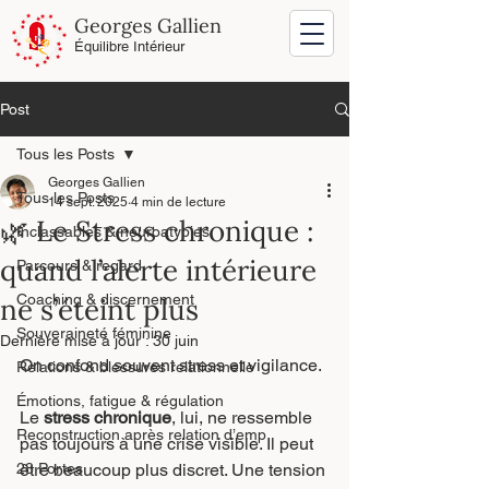
Georges Gallien
Équilibre Intérieur
Post
Tous les Posts
Georges Gallien
Tous les Posts
14 sept. 2025
4 min de lecture
🌿 Le Stress chronique :
Inclassables & neuroatypies
quand l’alerte intérieure
Parcours & regard
Coaching & discernement
ne s’éteint plus
Souveraineté féminine
Dernière mise à jour :
30 juin
On confond souvent stress et vigilance.
Relations & blessures relationnelle
Émotions, fatigue & régulation
Le 
stress chronique
, lui, ne ressemble 
Reconstruction après relation d’emp
pas toujours à une crise visible. Il peut 
28 Portes
être beaucoup plus discret. Une tension 