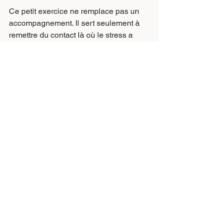
Ce petit exercice ne remplace pas un 
accompagnement. Il sert seulement à 
remettre du contact là où le stress a 
parfois tout automatisé.
Car avant de réguler, il faut souvent 
reconnaître.
Retrouver de la stabilité 
intérieure
La stabilité intérieure ne veut pas dire 
devenir indifférent, passif ou 
imperméable à ce qui se passe.
Elle signifie plutôt : ne plus vivre 
chaque imprévu comme une menace 