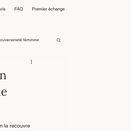
vis
FAQ
Premier échange
ouveraineté féminine
n d’emp
28 Portes
in
ie
n la recouvre 