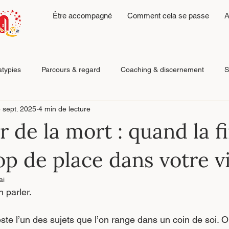
Être accompagné
Comment cela se passe
A
atypies
Parcours & regard
Coaching & discernement
S
 sept. 2025
4 min de lecture
Émotions, fatigue & régulation
Reconstruction après relatio
r de la mort : quand la f
op de place dans votre v
ai
 parler.
este l’un des sujets que l’on range dans un coin de soi. O