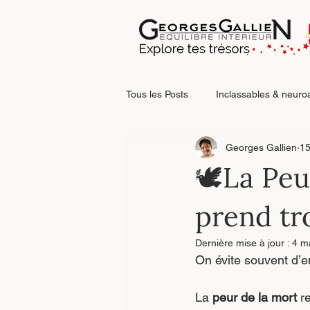
Tous les Posts
Inclassables & neuro
Georges Gallien
15
Relations & blessures relationnelle
🕊️La Peu
prend tr
Faire le point
Dernière mise à jour :
4 m
On évite souvent d’en
La 
peur de la mort
 r