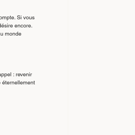
compte. Si vous 
désire encore. 
 au monde 
ppel : revenir 
 éternellement 