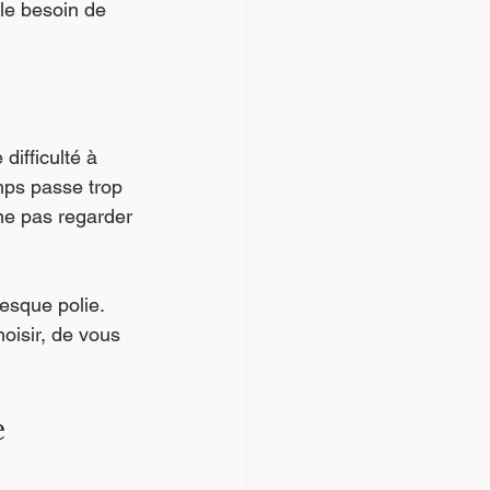
 le besoin de 
ifficulté à 
mps passe trop 
 ne pas regarder 
resque polie. 
oisir, de vous 
e