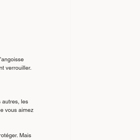
l’angoisse 
t verrouiller.
 autres, les 
ue vous aimez 
rotéger. Mais 