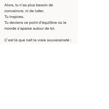
Alors, tu n’as plus besoin de 
convaincre, ni de lutter.
Tu inspires.
Tu deviens ce point d’équilibre où le 
monde s’apaise autour de toi.
C’est là que naît la vraie souveraineté :
silencieuse, stable, et 
pourtant 
présente partout
.
La Souveraine n’a plus besoin de 
couronne.
Son royaume, c’est sa présence.
Et son pouvoir, c’est la paix qu’elle fait 
naître.
✨ Si tu sens que c’est ton moment, 
entre ici :