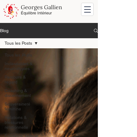
Georges Gallien
Équilibre Intérieur
Blog
Tous les Posts
Tous les Posts
Inclassables &
neuroatypies
Parcours &
regard
Coaching &
discernement
Souveraineté
féminine
Relations &
blessures
relationnelle
Émotions, fatigue