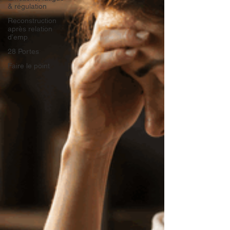
& régulation
Reconstruction
après relation
d’emp
28 Portes
Faire le point