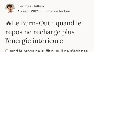
Georges Gallien
15 sept. 2025
5 min de lecture
🔥Le Burn-Out : quand le
repos ne recharge plus
l’énergie intérieure
Quand le repos ne suffit plus, il ne s’agit pas
toujours d’une simple fatigue. Le burn-out peut
signaler un déséquilibre profond entre ce que
vous donnez et ce que vous recevez.