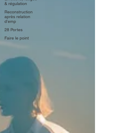
& régulation
Reconstruction
après relation
d’emp
28 Portes
Faire le point