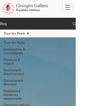
Georges Gallien
Équilibre Intérieur
Blog
Tous les Posts
Tous les Posts
Inclassables &
neuroatypies
Parcours &
regard
Coaching &
discernement
Souveraineté
féminine
Relations &
blessures
relationnelle
Émotions, fatigue