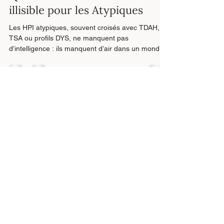
2 nov. 2025
2 min de lecture
Quand le monde devient
illisible pour les Atypiques
Les HPI atypiques, souvent croisés avec TDAH,
TSA ou profils DYS, ne manquent pas
d’intelligence : ils manquent d’air dans un monde
qui étouffe le sens. Ce n’est pas de la sensiblerie,
c’est la douleur d’un système nerveux qui ne
supporte plus le non-sens.