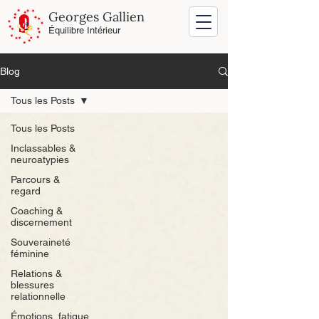
Georges Gallien
Équilibre Intérieur
Blog
Tous les Posts
Tous les Posts
Inclassables &
neuroatypies
Parcours &
regard
Coaching &
discernement
Souveraineté
féminine
Relations &
blessures
relationnelle
Émotions, fatigue