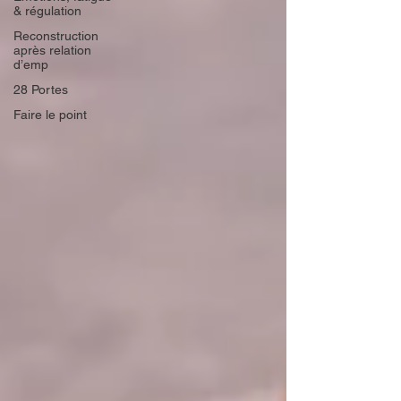
& régulation
Reconstruction
après relation
d’emp
28 Portes
Faire le point