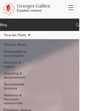
Georges Gallien
Équilibre Intérieur
Blog
Tous les Posts
Tous les Posts
Inclassables &
neuroatypies
Parcours &
regard
Coaching &
discernement
Souveraineté
féminine
Relations &
blessures
relationnelle
Émotions, fatigue