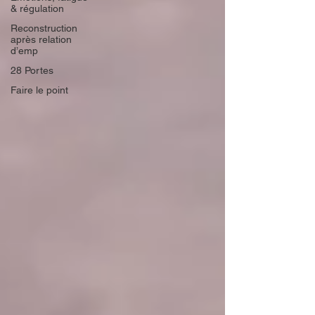
& régulation
Reconstruction
après relation
d’emp
28 Portes
Faire le point