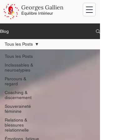
Georges Gallien
Équilibre Intérieur
Blog
Tous les Posts
Tous les Posts
Inclassables &
neuroatypies
Parcours &
regard
Coaching &
discernement
Souveraineté
féminine
Relations &
blessures
relationnelle
Émotions, fatigue