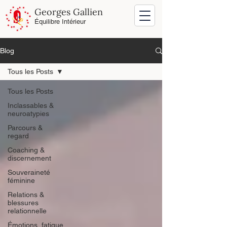
Georges Gallien
Équilibre Intérieur
Blog
Tous les Posts
Tous les Posts
Inclassables &
neuroatypies
Parcours &
regard
Coaching &
discernement
Souveraineté
féminine
Relations &
blessures
relationnelle
Émotions, fatigue