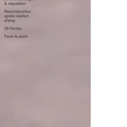
& régulation
Reconstruction
après relation
d’emp
28 Portes
Faire le point