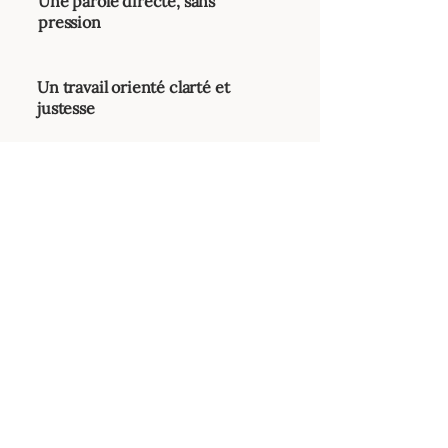
Une parole directe, sans
pression
Un travail orienté clarté et
justesse
Je vous aide à voir plus net, pour que vos
choix vous coûtent moins intérieurement.