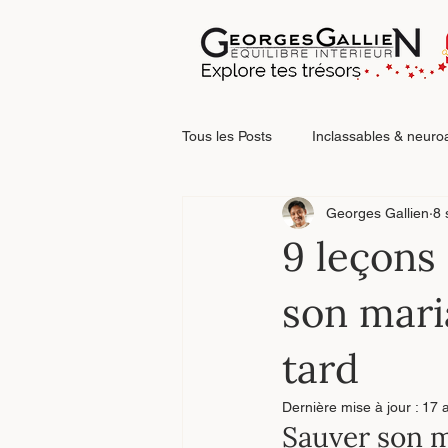
Tous les Posts
Inclassables & neuro
Georges Gallien
8 
Relations & blessures relationnelle
9 leçons
son maria
Faire le point
tard
Dernière mise à jour :
17 a
Sauver son 