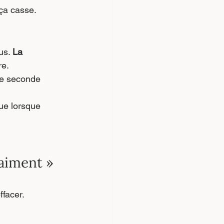
 ça casse.
us. 
La 
re.
ne seconde 
ue lorsque 
aiment »
ffacer.