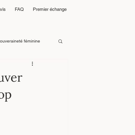
vis
FAQ
Premier échange
ouveraineté féminine
n d’emp
28 Portes
uver
rop