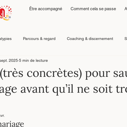
Être accompagné
Comment cela se passe
A
atypies
Parcours & regard
Coaching & discernement
S
sept. 2025
5 min de lecture
Émotions, fatigue & régulation
Reconstruction après relatio
 (très concrètes) pour sa
ge avant qu’il ne soit t
vr.
mariage