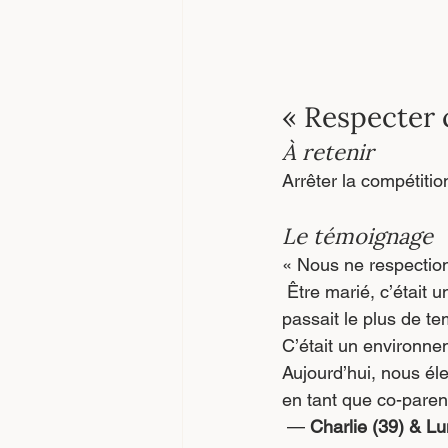
« Respecter 
À retenir
Arrêter la compétition 
Le témoignage
« Nous ne respection
 Être marié, c’était une compétition permanente – qui pourvoyait le plus à la famille, qui 
passait le plus de te
C’était un environne
Aujourd’hui, nous él
en tant que co-parent
 — 
Charlie (39) & Lu