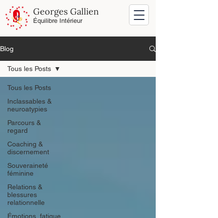
Georges Gallien
Équilibre Intérieur
Blog
Tous les Posts
Tous les Posts
Inclassables &
neuroatypies
Parcours &
regard
Coaching &
discernement
Souveraineté
féminine
Relations &
blessures
relationnelle
Émotions, fatigue