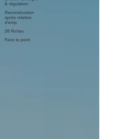
& régulation
Reconstruction
après relation
d’emp
28 Portes
Faire le point