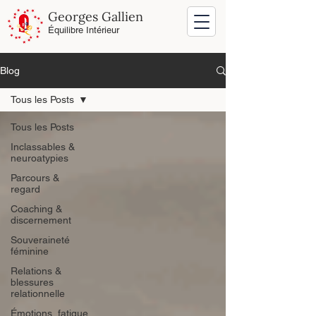
Georges Gallien
Équilibre Intérieur
Blog
Tous les Posts
Tous les Posts
Inclassables &
neuroatypies
Parcours &
regard
Coaching &
discernement
Souveraineté
féminine
Relations &
blessures
relationnelle
Émotions, fatigue