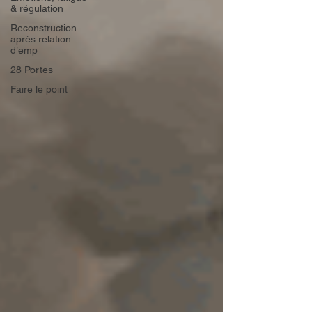
& régulation
Reconstruction
après relation
d’emp
28 Portes
Faire le point