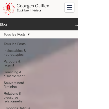
Georges Gallien
Équilibre Intérieur
Blog
Tous les Posts
Tous les Posts
Inclassables &
neuroatypies
Parcours &
regard
Coaching &
discernement
Souveraineté
féminine
Relations &
blessures
relationnelle
Émotions, fatigue