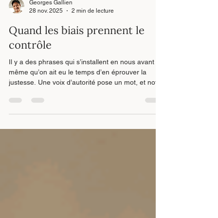
Georges Gallien
28 nov. 2025
2 min de lecture
Quand les biais prennent le
contrôle
Il y a des phrases qui s’installent en nous avant
même qu’on ait eu le temps d’en éprouver la
justesse. Une voix d’autorité pose un mot, et notre
esprit se réorganise autour de ce mot comme s’il
était vrai. Ce n’est pas une faiblesse : c’est un
mécanisme humain. Le moment vient alors de
reprendre son axe, de retrouver son
discernement, et d’ouvrir une porte intérieure qui
ne dépend de personne d’autre.