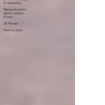
& régulation
Reconstruction
après relation
d’emp
28 Portes
Faire le point