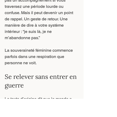
pas un accompagnement si vous 
traversez une période lourde ou 
confuse. Mais il peut devenir un point 
de rappel. Un geste de retour. Une 
manière de dire à votre système 
intérieur : “je suis là, je ne 
m’abandonne pas.”
La souveraineté féminine commence 
parfois dans une respiration que 
personne ne voit.
Se relever sans entrer en 
guerre
Le texte d’origine dit que le monde a 
besoin de femmes debout. Cette 
phrase peut être forte, à condition de 