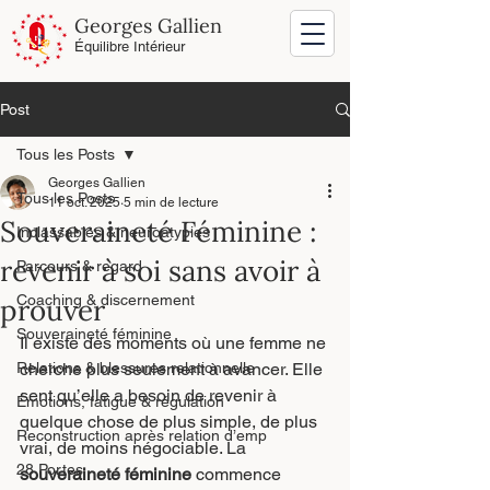
Georges Gallien
Équilibre Intérieur
Post
Tous les Posts
Georges Gallien
Tous les Posts
11 oct. 2025
5 min de lecture
Souveraineté Féminine :
Inclassables & neuroatypies
revenir à soi sans avoir à
Parcours & regard
Coaching & discernement
prouver
Souveraineté féminine
Il existe des moments où une femme ne 
Relations & blessures relationnelle
cherche plus seulement à avancer. Elle 
sent qu’elle a besoin de revenir à 
Émotions, fatigue & régulation
quelque chose de plus simple, de plus 
Reconstruction après relation d’emp
vrai, de moins négociable. La 
28 Portes
souveraineté féminine
 commence 