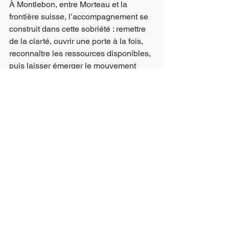
À Montlebon, entre Morteau et la 
frontière suisse, l’accompagnement se 
construit dans cette sobriété : remettre 
de la clarté, ouvrir une porte à la fois, 
reconnaître les ressources disponibles, 
puis laisser émerger le mouvement 
juste.
Ce n’est pas une injonction à changer.
C’est une invitation à revenir vers vous, 
avec plus de douceur et plus de 
précision.
Pour aller plus loin
Si ce texte résonne, le parcours 
Gemmes peut être une porte d’entrée 