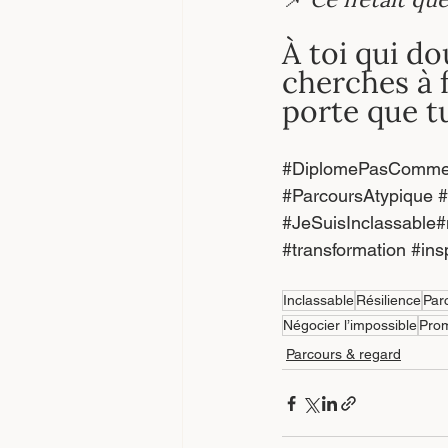
À toi qui do
cherches à f
porte que tu
#DiplomePasComme
#ParcoursAtypique
#
#JeSuisInclassable
#
#transformation
#ins
Inclassable
Résilience
Par
Négocier l’impossible
Pro
Parcours & regard