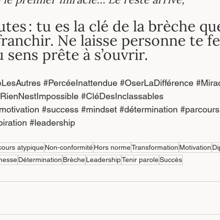
utes : tu es la clé de la brèche qu
ranchir. Ne laisse personne te fe
 sens prête à s’ouvrir.
LesAutres
#PercéeInattendue
#OserLaDifférence
#Mira
RienNestImpossible
#CléDesInclassables
motivation 
#success
#mindset
#détermination
#parcours
piration
#leadership
cours atypique
Non-conformité
Hors norme
Transformation
Motivation
Di
messe
Détermination
Brèche
Leadership
Tenir parole
Succès