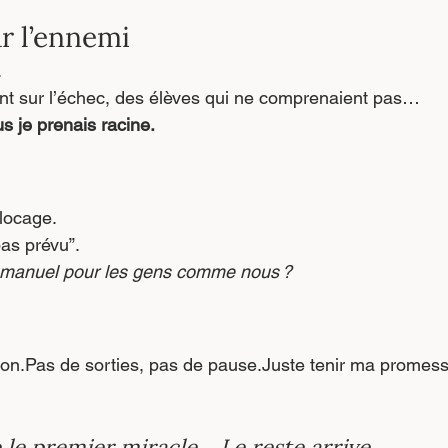
ar l’ennemi
.
ent sur l’échec, des élèves qui ne comprenaient pas…
us je prenais racine.
blocage.
“pas prévu”.
le manuel pour les gens comme nous ?
ion.Pas de sorties, pas de pause.Juste tenir ma promess
e le premier miracle… Le reste arrive,