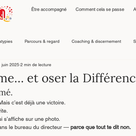
Être accompagné
Comment cela se passe
A
atypies
Parcours & regard
Coaching & discernement
S
 juin 2025
2 min de lecture
Émotions, fatigue & régulation
Reconstruction après relatio
me… et oser la Différen
ômé.
ais c’est déjà une victoire. 
ite.
ui s’affiche sur une photo.
ans le bureau du directeur — 
parce que tout te dit non.