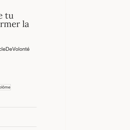
e tu 
rmer la 
cleDeVolonté
plôme