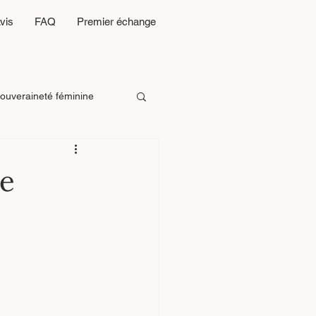
vis
FAQ
Premier échange
ouveraineté féminine
n d’emp
28 Portes
ce