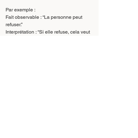
Par exemple :
Fait observable : “La personne peut 
refuser.”
Interprétation : “Si elle refuse, cela veut 
dire que je ne vaux rien.”
C’est souvent dans cette seconde 
colonne que la peur prend racine.
Enfin, écrivez une phrase plus juste. 
Pas forcément positive. Juste.
Par exemple : “Si cette tentative ne 
fonctionne pas, j’aurai une information. 
Ce résultat ne résume pas ma valeur.”
Cette phrase ne supprime pas la peur. 
Elle lui retire une partie de son pouvoir.