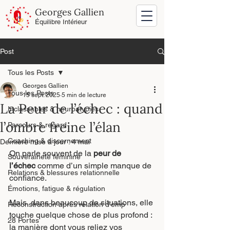
Georges Gallien
Équilibre Intérieur
Post
Tous les Posts
Georges Gallien
Tous les Posts
15 sept. 2025
5 min de lecture
La Peur de l’échec : quand
Inclassables & neuroatypies
l’ombre freine l’élan
Parcours & regard
Coaching & discernement
Dernière mise à jour :
4 mai
On parle souvent de la 
peur de 
Souveraineté féminine
l’échec
 comme d’un simple manque de 
Relations & blessures relationnelle
confiance.
Émotions, fatigue & régulation
Mais, dans beaucoup de situations, elle 
Reconstruction après relation d’emp
touche quelque chose de plus profond : 
28 Portes
la manière dont vous reliez vos 