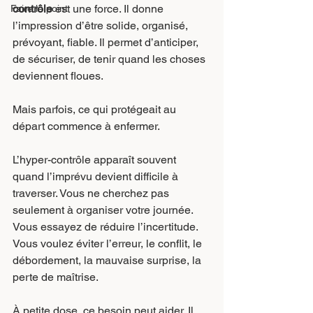
contrôle
 est une force. Il donne 
Faire le point
l’impression d’être solide, organisé, 
prévoyant, fiable. Il permet d’anticiper, 
de sécuriser, de tenir quand les choses 
deviennent floues.
Mais parfois, ce qui protégeait au 
départ commence à enfermer.
L’hyper-contrôle apparaît souvent 
quand l’imprévu devient difficile à 
traverser. Vous ne cherchez pas 
seulement à organiser votre journée. 
Vous essayez de réduire l’incertitude. 
Vous voulez éviter l’erreur, le conflit, le 
débordement, la mauvaise surprise, la 
perte de maîtrise.
À petite dose, ce besoin peut aider. Il 