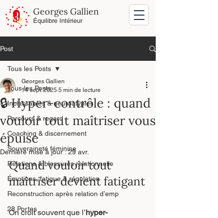
Georges Gallien
Équilibre Intérieur
Post
Tous les Posts
Georges Gallien
Tous les Posts
14 sept. 2025
5 min de lecture
🔒 Hyper-contrôle : quand
Inclassables & neuroatypies
vouloir tout maîtriser vous
Parcours & regard
Coaching & discernement
épuise
Souveraineté féminine
Dernière mise à jour :
29 avr.
Quand vouloir tout 
Relations & blessures relationnelle
maîtriser devient fatigant
Émotions, fatigue & régulation
Reconstruction après relation d’emp
28 Portes
On croit souvent que l’
hyper-