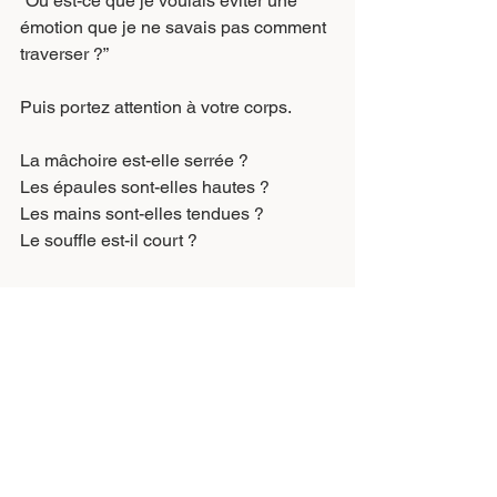
“Ou est-ce que je voulais éviter une 
émotion que je ne savais pas comment 
traverser ?”
Puis portez attention à votre corps.
La mâchoire est-elle serrée ?
Les épaules sont-elles hautes ?
Les mains sont-elles tendues ?
Le souffle est-il court ?
Relâchez seulement une micro-tension.
Pas tout. Juste une.
L’objectif n’est pas de lâcher prise d’un 
seul coup. L’objectif est de sentir 
qu’entre tout tenir et tout abandonner, il 
existe une troisième voie : ajuster.